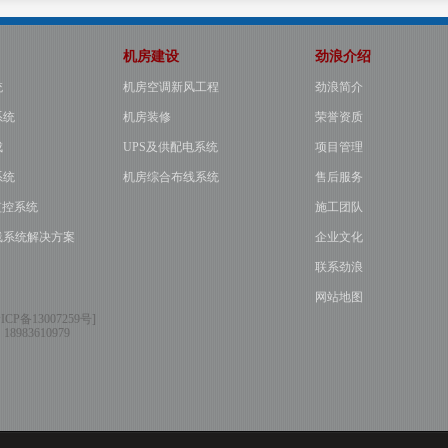
机房建设
劲浪介绍
统
机房空调新风工程
劲浪简介
系统
机房装修
荣誉资质
成
UPS及供配电系统
项目管理
系统
机房综合布线系统
售后服务
监控系统
施工团队
线系统解决方案
企业文化
联系劲浪
网站地图
ICP备13007259号
]
：
18983610979