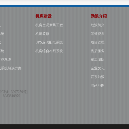
机房建设
劲浪介绍
统
机房空调新风工程
劲浪简介
系统
机房装修
荣誉资质
成
UPS及供配电系统
项目管理
系统
机房综合布线系统
售后服务
监控系统
施工团队
线系统解决方案
企业文化
联系劲浪
网站地图
ICP备13007259号
]
：
18983610979