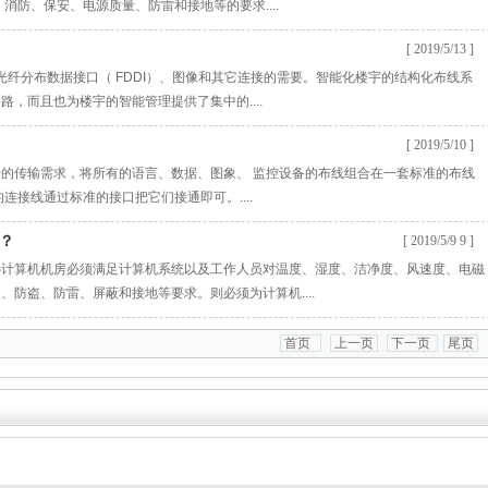
消防、保安、电源质量、防雷和接地等的要求....
[ 2019/5/13 ]
、光纤分布数据接口（ FDDI）、图像和其它连接的需要。智能化楼宇的结构化布线系
，而且也为楼宇的智能管理提供了集中的....
[ 2019/5/10 ]
的传输需求，将所有的语言、数据、图象、 监控设备的布线组合在一套标准的布线
连接线通过标准的接口把它们接通即可。....
？
[ 2019/5/9 9 ]
心计算机机房必须满足计算机系统以及工作人员对温度、湿度、洁净度、风速度、电磁
防盗、防雷、屏蔽和接地等要求。则必须为计算机....
首页
上一页
下一页
尾页