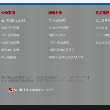
经典案例
弱电系统
机房建设
生产制造行业案例
电话程控系统
机房空调
金融行业案例
多媒体会议系统
机房装修
企业总部案例
网络系统集成
UPS及供
物流行业案例
门禁一卡通系统
机房综合
事业单位案例
IP网络视频监控系统
办公楼案例
网络综合布线系统解决方案
重庆市劲浪科技有限公司 版权所有 [ 备案号：
渝ICP备13007259号
]
地址：
重庆市石桥铺星光汇1号写字楼26-1
电话：
18983610979
渝公网安备 50010702501055号