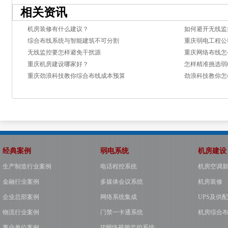
相关资讯
机房装修有什么建议？
如何避开无线监
综合布线系统与智能建筑不可分割
重庆弱电工程公
无线监控要怎样避免干扰源
重庆网络布线怎
重庆机房建设哪家好？
怎样精准挑选弱
重庆劲浪科技教你综合布线成本预算
劲浪科技教你怎
经典案例
弱电系统
机房建设
生产制造行业案例
电话程控系统
机房空调
金融行业案例
多媒体会议系统
机房装修
企业总部案例
网络系统集成
UPS及供
物流行业案例
门禁一卡通系统
机房综合
事业单位案例
IP网络视频监控系统