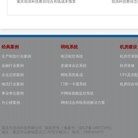
重庆劲浪科技教你综合布线成本预算
劲浪科技教你怎
经典案例
弱电系统
机房建设
生产制造行业案例
电话程控系统
机房空调
金融行业案例
多媒体会议系统
机房装修
企业总部案例
网络系统集成
UPS及供
物流行业案例
门禁一卡通系统
机房综合
事业单位案例
IP网络视频监控系统
办公楼案例
网络综合布线系统解决方案
重庆市劲浪科技有限公司 版权所有 [ 备案号：
渝ICP备13007259号
]
地址：
重庆市石桥铺星光汇1号写字楼26-1
电话：
18983610979