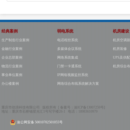
经典案例
弱电系统
机房建设
生产制造行业案例
电话程控系统
机房空调
金融行业案例
多媒体会议系统
机房装修
企业总部案例
网络系统集成
UPS及供
物流行业案例
门禁一卡通系统
机房综合
事业单位案例
IP网络视频监控系统
办公楼案例
网络综合布线系统解决方案
重庆市劲浪科技有限公司 版权所有 [ 备案号：
渝ICP备13007259号
]
地址：
重庆市石桥铺星光汇1号写字楼26-1
电话：
18983610979
渝公网安备 50010702501055号