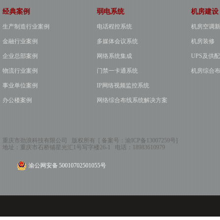
经典案例
弱电系统
机房建设
生产制造行业案例
电话程控系统
机房空调
金融行业案例
多媒体会议系统
机房装修
企业总部案例
网络系统集成
UPS及供
物流行业案例
门禁一卡通系统
机房综合
事业单位案例
IP网络视频监控系统
办公楼案例
网络综合布线系统解决方案
重庆市劲浪科技有限公司 版权所有 [ 备案号：
渝ICP备13007259号
]
地址：
重庆市石桥铺星光汇1号写字楼26-1
电话：
18983610979
渝公网安备 50010702501055号