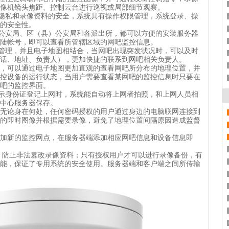
像机镜头焦距、控制云台进行巡视或局部细节观察。
隐私和录像资料的安全，系统具有操作权限管理，系统登录、操
的安全性。
公安局、区（县）公安局和各派出所，都可以方便的安装服务器
陆帐号，即可以查看所管辖区域的网吧监控信息。
管理，并且电子地图相结合，当网吧出现突发状况时，可以及时
话、地址、负责人），更加快捷的联系到网吧相关负责人。
，可以通过电子地图更加直观的查看网吧所分布的地理位置，并
控设备的运行状态，当用户需要查看某网吧的监控信息时只要在
网吧的监控界面。
示身份证登记上网时，系统能自动将上网者拍照，和上网人员相
中心服务器保存。
无论身在何处，任何密码授权的用户通过身边的电脑联网连接到
的即时图像并根据需要录像，避免了地理位置间隔原因造成监督
加新的监控网点，在服务器端添加相应网吧信息和设备信息即
，防止非法篡改录像资料；只有授权用户才可以进行录像备份，有
能，保证了专用系统的安全使用。服务器端和客户端之间所传输