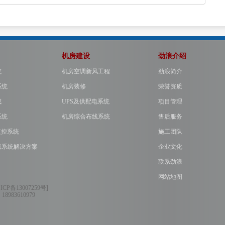
机房建设
劲浪介绍
统
机房空调新风工程
劲浪简介
系统
机房装修
荣誉资质
成
UPS及供配电系统
项目管理
系统
机房综合布线系统
售后服务
监控系统
施工团队
线系统解决方案
企业文化
联系劲浪
网站地图
ICP备13007259号
]
：
18983610979