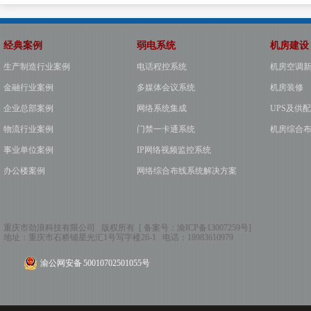
经典案例
弱电系统
机房建设
生产制造行业案例
电话程控系统
机房空调
金融行业案例
多媒体会议系统
机房装修
企业总部案例
网络系统集成
UPS及供
物流行业案例
门禁一卡通系统
机房综合
事业单位案例
IP网络视频监控系统
办公楼案例
网络综合布线系统解决方案
重庆市劲浪科技有限公司 版权所有 [ 备案号：
渝ICP备13007259号
]
地址：
重庆市石桥铺星光汇1号写字楼26-1
电话：
18983610979
渝公网安备 50010702501055号