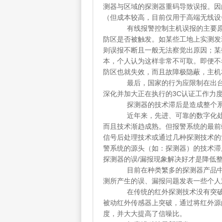
测器与区域的探测器重码导致误报。因
（但成本较高，目前仅用于高端无线设
有线报警控制主机误报的主要原因
防区是否被触发。如某些工地上实测发
则误报不断且一般无法察觉出原因；某
本，个人认为这样非常不可取。即便不
防区也就失效，而且故障极隐蔽，主机
最后，国家的行为应限制在出台法
深化并加大正在执行的3C认证工作力
探测器的技术滞后是造成整个系统
近年来，先进、可靠的数字化处理
而且技术渐趋成熟。但报警系统的最前
信号后处理技术或通过几种探测技术的
警系统的源头（如：探测器）的技术滞
探测器的误/漏报现象解决好才是降低
目前在种类繁多的探测器产品中，
测所产生的误、漏报问题发表一些个人
在传统的红外探测技术没有突破之
被动红外传感器上突破，通过将红外源
度，并大大提高了信噪比。