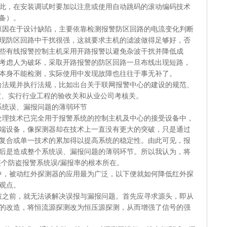
此，在安装调试时要加以注意或使用自动跳码的滚动编码技术
备）。
在于设计缺陷，主要依靠检测报警防区回路的电流变化判断
现防区回路中干扰很强，这就要求主机的滤波做得足够好，否
些有线报警控制主机采用开路报警以避免杂波干扰并降低成
考虑人为破坏，采取开路报警的防区回路一旦布线出现短路，
本身不能检测，实际使用中发现故障也往往于事无补了。
规并执行法规，比如出台关于联网报警中心的建设的规范、
度、实行行业工程的验收关和从业公司考核关。
误、漏报问题的薄弱环节
技术已完全用于报警系统的控制主机及中心的接受设备中，
端设备，像探测器却在技术上一直没有更大的突破，只是通过
复合或单一技术的累加得以提高系统的稳定性。由此可见，报
后是造成整个系统误、漏报问题的薄弱环节。所以我认为，将
整个防盗报警系统误/漏报率的根本所在。
被动红外探测器的应用最为广泛，以下便就如何降低红外探
观点。
前，就无法谈解决误报与漏报问题。首先应寻求源头，即从
的改造，将恒流源探测改为恒压源探测，从而增强了信号的强