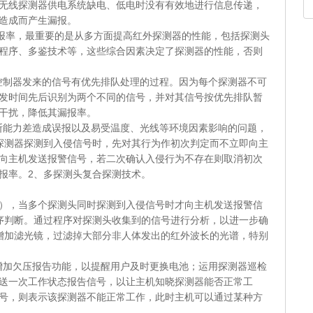
无线探测器供电系统缺电、低电时没有有效地进行信息传递，
造成而产生漏报。
，最重要的是从多方面提高红外探测器的性能，包括探测头
程序、多鉴技术等，这些综合因素决定了探测器的性能，否则
器发来的信号有优先排队处理的过程。因为每个探测器不可
发时间先后识别为两个不同的信号，并对其信号按优先排队暂
干扰，降低其漏报率。
力差造成误报以及易受温度、光线等环境因素影响的问题，
探测器探测到入侵信号时，先对其行为作初次判定而不立即向主
向主机发送报警信号，若二次确认入侵行为不存在则取消初次
报率。2、多探测头复合探测技术。
），当多个探测头同时探测到入侵信号时才向主机发送报警信
序判断。通过程序对探测头收集到的信号进行分析，以进一步确
增加滤光镜，过滤掉大部分非人体发出的红外波长的光谱，特别
欠压报告功能，以提醒用户及时更换电池；运用探测器巡检
送一次工作状态报告信号，以让主机知晓探测器能否正常工
号，则表示该探测器不能正常工作，此时主机可以通过某种方