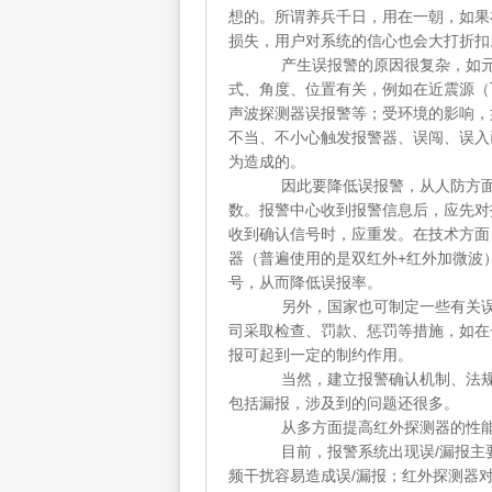
想的。所谓养兵千日，用在一朝，如果
损失，用户对系统的信心也会大打折扣
产生误报警的原因很复杂，如元器
式、角度、位置有关，例如在近震源（
声波探测器误报警等；受环境的影响，
不当、不小心触发报警器、误闯、误入
为造成的。
因此要降低误报警，从人防方面着
数。报警中心收到报警信息后，应先对
收到确认信号时，应重发。在技术方面
器（普遍使用的是双红外+红外加微波
号，从而降低误报率。
另外，国家也可制定一些有关误报
司采取检查、罚款、惩罚等措施，如在
报可起到一定的制约作用。
当然，建立报警确认机制、法规只
包括漏报，涉及到的问题还很多。
从多方面提高红外探测器的性
目前，报警系统出现误/漏报主要有
频干扰容易造成误/漏报；红外探测器