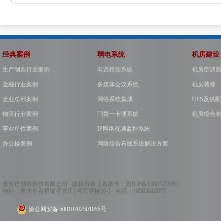
经典案例
弱电系统
机房建设
生产制造行业案例
电话程控系统
机房空调
金融行业案例
多媒体会议系统
机房装修
企业总部案例
网络系统集成
UPS及供
物流行业案例
门禁一卡通系统
机房综合
事业单位案例
IP网络视频监控系统
办公楼案例
网络综合布线系统解决方案
重庆市劲浪科技有限公司 版权所有 [ 备案号：
渝ICP备13007259号
]
地址：
重庆市石桥铺星光汇1号写字楼26-1
电话：
18983610979
渝公网安备 50010702501055号