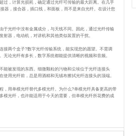
过，计算光损耗，确定通过光纤可传输的最大距离。在几乎
连接器，接合器，插口线，和面板，而不是来自光纤。在设计您
于光纤中没有金属成分，与天线不同。因此，通过光纤传输
发射器，电动机，对讲机和其他类似装置的干扰。
接两个盒子?数字光纤传输系统，能实现您的愿望。不需调
。无论光纤有多长，数字系统都能提供清晰的视频和音频。
能被发现的东西。细微颗粒的污物和尘埃位于光纤连接头
在使用光纤前，总是用酒精和无绒布擦拭光纤连接头的顶端。
，用单模光纤替代多模光纤。为什么?单模光纤具备更高的带
多模光纤，也许能适用于今天的需要，但单模光纤所花费的成