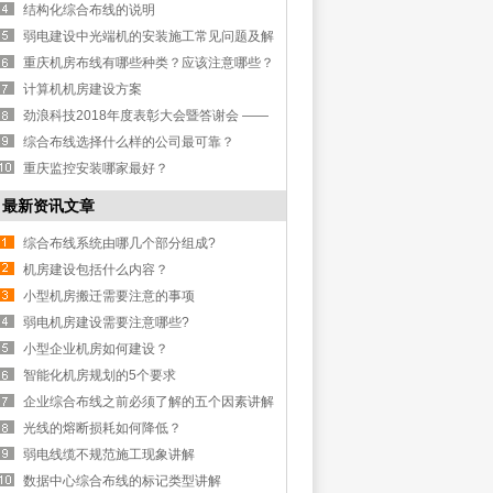
结构化综合布线的说明
弱电建设中光端机的安装施工常见问题及解
决方案
重庆机房布线有哪些种类？应该注意哪些？
计算机机房建设方案
劲浪科技2018年度表彰大会暨答谢会 ——
不忘初心•励志前行
综合布线选择什么样的公司最可靠？
重庆监控安装哪家最好？
最新资讯文章
综合布线系统由哪几个部分组成?
机房建设包括什么内容？
小型机房搬迁需要注意的事项
弱电机房建设需要注意哪些?
小型企业机房如何建设？
智能化机房规划的5个要求
企业综合布线之前必须了解的五个因素讲解
光线的熔断损耗如何降低？
弱电线缆不规范施工现象讲解
数据中心综合布线的标记类型讲解