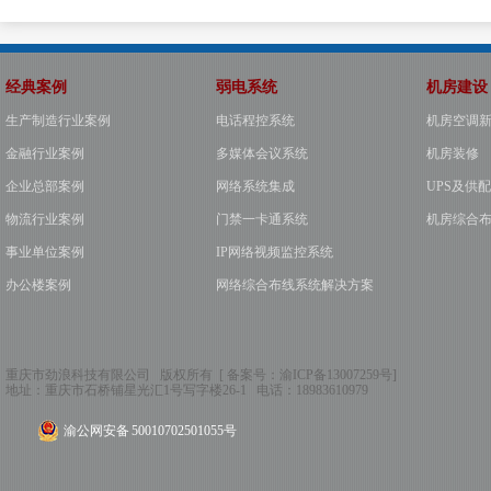
经典案例
弱电系统
机房建设
生产制造行业案例
电话程控系统
机房空调
金融行业案例
多媒体会议系统
机房装修
企业总部案例
网络系统集成
UPS及供
物流行业案例
门禁一卡通系统
机房综合
事业单位案例
IP网络视频监控系统
办公楼案例
网络综合布线系统解决方案
重庆市劲浪科技有限公司 版权所有 [ 备案号：
渝ICP备13007259号
]
地址：
重庆市石桥铺星光汇1号写字楼26-1
电话：
18983610979
渝公网安备 50010702501055号