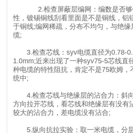
2.检查屏蔽层编网：编数是否够
性，镀锡铜线刮看里面是不是铜线，铝
于铜线;编网稀疏，分布不均匀，与绝缘
缆;
3.检查芯线：syv电缆直径为0.78-0.
1.0mm;近来出现了一种syv75-5芯线
种电缆的特性阻抗，肯定不是75欧姆，
统中;
4.检查芯线与绝缘层的沾合力：斜向
方向拉开芯线，看芯线和绝缘层有没有沾
较大的沾合力，差电缆没有沾合;
5.纵向抗拉实验：取一米电缆，分层