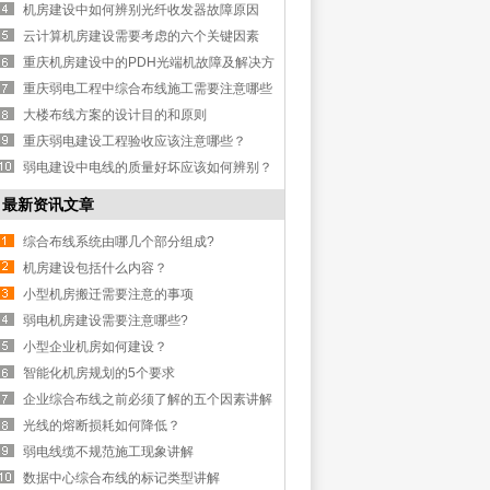
机房建设中如何辨别光纤收发器故障原因
云计算机房建设需要考虑的六个关键因素
重庆机房建设中的PDH光端机故障及解决方
法讲解
重庆弱电工程中综合布线施工需要注意哪些
问题？
大楼布线方案的设计目的和原则
重庆弱电建设工程验收应该注意哪些？
弱电建设中电线的质量好坏应该如何辨别？
最新资讯文章
综合布线系统由哪几个部分组成?
机房建设包括什么内容？
小型机房搬迁需要注意的事项
弱电机房建设需要注意哪些?
小型企业机房如何建设？
智能化机房规划的5个要求
企业综合布线之前必须了解的五个因素讲解
光线的熔断损耗如何降低？
弱电线缆不规范施工现象讲解
数据中心综合布线的标记类型讲解