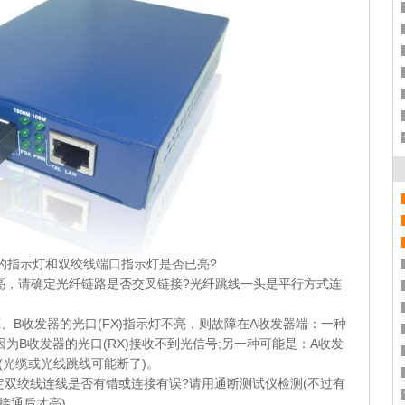
指示灯和双绞线端口指示灯是否已亮?
亮，请确定光纤链路是否交叉链接?光纤跳线一头是平行方式连
、B收发器的光口(FX)指示灯不亮，则故障在A收发器端：一种
因为B收发器的光口(RX)接收不到光信号;另一种可能是：A收发
(光缆或光线跳线可能断了)。
定双绞线连线是否有错或连接有误?请用通断测试仪检测(不过有
接通后才亮)。